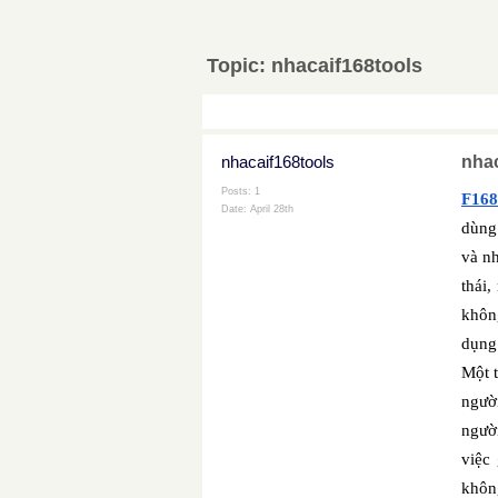
Topic:
nhacaif168tools
nhacaif168tools
nhac
Posts: 1
F168
Date:
April 28th
dùng 
và n
thái,
không
dụng 
Một t
người
ngườ
việc
khôn