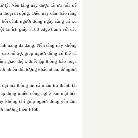
ử lý. Nền tảng này được tối ưu hóa để 
n thoại di động. Điều này đảm bảo rằng 
g bối cảnh người dùng ngày càng có xu 
t lợi ích giúp F168 edge tranh với các 
tính năng đa dạng. Nền tảng này không 
cao hỗ trợ, giúp người dùng có thể cá 
nh giao diện, thiết lập thông báo hoặc 
ới nhiều đối tượng khác nhau, từ người 
ại mà thông tin cá nhân trở thành tài 
y áp dụng nhiều công nghệ bảo mật tiên 
ày không chỉ giúp người dùng yên tâm 
ới thương hiệu F168.