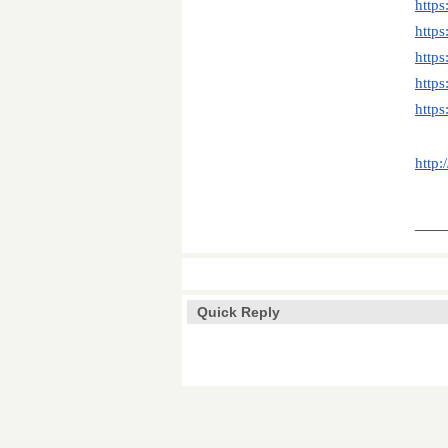
http
http
https
https
https
http:
___
Quick Reply