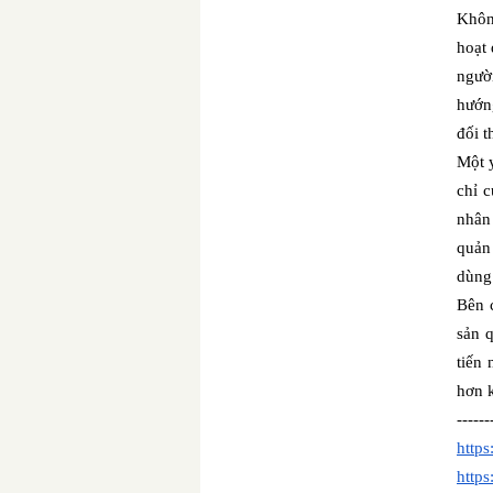
Khôn
hoạt 
ngườ
hướng
đối t
Một 
chỉ c
nhân 
quản 
dùng
Bên c
sản q
tiến
hơn k
------
https
https