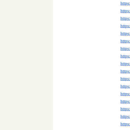
http
https
https
http
https
http
http
http
https
https
https
https
https
https
http
http
http