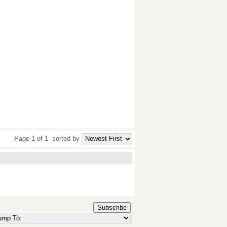
Page 1 of 1
sorted by
Subscribe