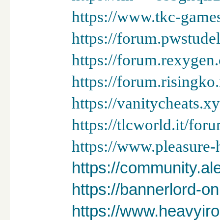
https://www.tkc-game
https://forum.pwstude
https://forum.rexyge
https://forum.rising
https://vanitycheats
https://tlcworld.it/f
https://www.pleasure-
https://community.a
https://bannerlord-
https://www.heavyir