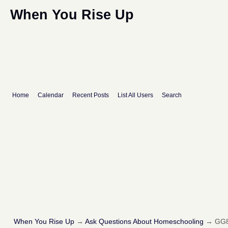
When You Rise Up
Home
Calendar
Recent Posts
List All Users
Search
When You Rise Up
→
Ask Questions About Homeschooling
→
GG88