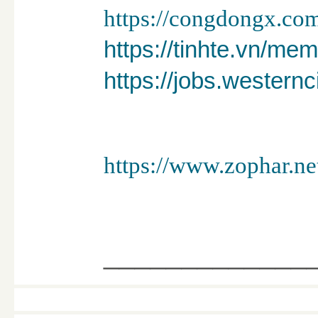
https://congdongx.com
https://tinhte.vn/m
https://jobs.western
https://www.zophar.n
_____________