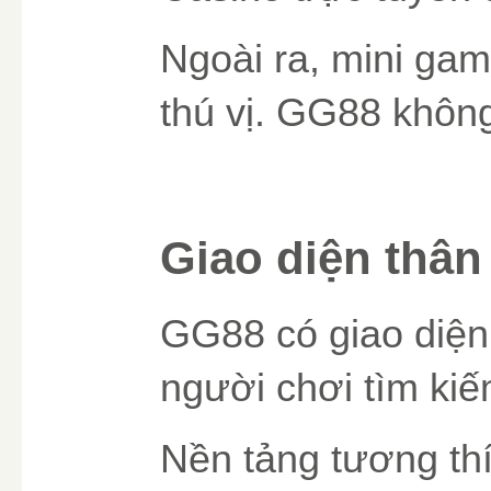
Ngoài ra, mini ga
thú vị. GG88 không
Giao diện thân
GG88 có giao diện 
người chơi tìm kiế
Nền tảng tương thí