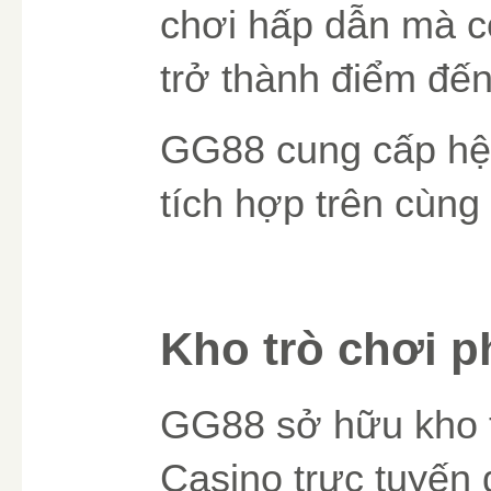
chơi hấp dẫn mà cò
trở thành điểm đến
GG88 cung cấp hệ s
tích hợp trên cùng 
Kho trò chơi p
GG88 sở hữu kho tr
Casino trực tuyến 