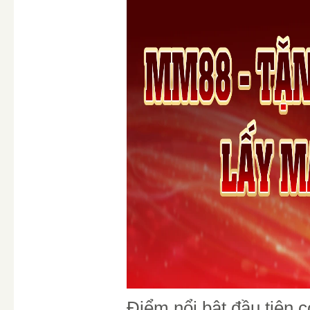
Điểm nổi bật đầu tiên có