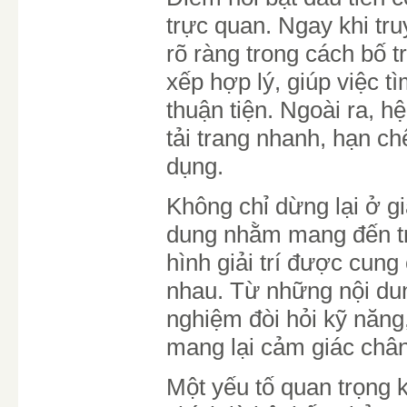
trực quan. Ngay khi tr
rõ ràng trong cách bố 
xếp hợp lý, giúp việc t
thuận tiện. Ngoài ra, 
tải trang nhanh, hạn chế
dụng.
Không chỉ dừng lại ở gi
dung nhằm mang đến tr
hình giải trí được cun
nhau. Từ những nội dun
nghiệm đòi hỏi kỹ năng
mang lại cảm giác chân
Một yếu tố quan trọng 