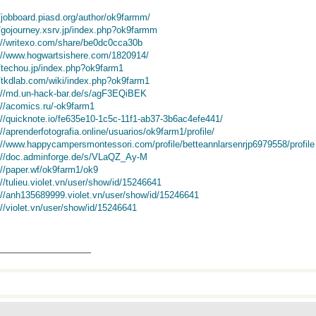
//jobboard.piasd.org/author/ok9farmm/
//gojourney.xsrv.jp/index.php?ok9farmm
://writexo.com/share/be0dc0cca30b
://www.hogwartsishere.com/1820914/
//techou.jp/index.php?ok9farm1
//tkdlab.com/wiki/index.php?ok9farm1
://md.un-hack-bar.de/s/agF3EQiBEK
://acomics.ru/-ok9farm1
://quicknote.io/fe635e10-1c5c-11f1-ab37-3b6ac4efe441/
://aprenderfotografia.online/usuarios/ok9farm1/profile/
://www.happycampersmontessori.com/profile/betteannlarsenrjp6979558/profile
://doc.adminforge.de/s/VLaQZ_Ay-M
://paper.wf/ok9farm1/ok9
://tulieu.violet.vn/user/show/id/15246641
://anh135689999.violet.vn/user/show/id/15246641
://violet.vn/user/show/id/15246641
_______________