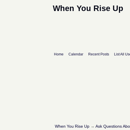
When You Rise Up
Home
Calendar
Recent Posts
List All Us
When You Rise Up
→
Ask Questions Ab