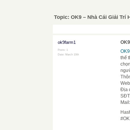
Topic:
OK9 – Nhà Cái Giải Trí
ok9farm1
OK9 
Posts: 1
OK9
Date:
March 10th
thể 
chọn
ngườ
Thôn
Webs
Địa 
SĐT:
Mail
Has
#OK9