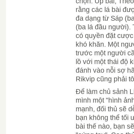
chọn: Úp bài, Theo
rằng các lá bài đư
đa dạng từ Sáp (ba 
(ba lá đầu người).
có quyền đặt cược 
khó khăn. Một ngư
trước một người c
lồ với một thái độ 
đánh vào nỗi sợ hã
Rikvip cũng phải tô
Để làm chủ sảnh L
mình một "hình ảnh
mạnh, đối thủ sẽ d
bạn không thể tối 
bài thế nào, bạn s