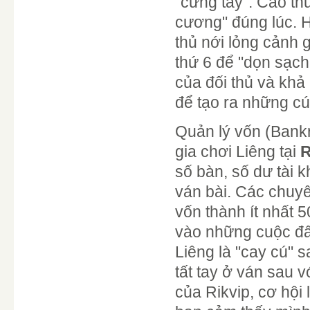
"cứng tay". Cao th
cương" đúng lúc. H
thủ nới lỏng cảnh 
thứ 6 để "dọn sạch
của đối thủ và khả
để tạo ra những cú
Quản lý vốn (Bankr
gia chơi Liêng tại
R
số bàn, số dư tài 
ván bài. Các chuyê
vốn thành ít nhất 
vào những cuộc đấu
Liêng là "cay cú" s
tất tay ở ván sau v
của Rikvip, cơ hội 