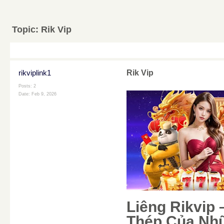
Topic:
Rik Vip
rikviplink1
Rik Vip
Posts: 2
Date:
Feb 9, 2026
Liêng Rikvip 
Thép Của Nhữ