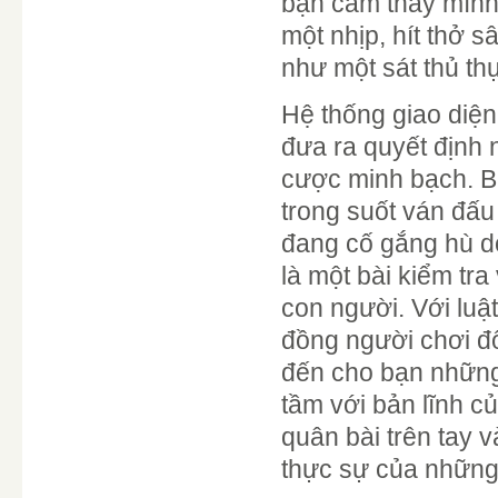
bạn cảm thấy mình
một nhịp, hít thở s
như một sát thủ thự
Hệ thống giao diện
đưa ra quyết định 
cược minh bạch. Bạ
trong suốt ván đấ
đang cố gắng hù dọa
là một bài kiểm tr
con người. Với luậ
đồng người chơi đ
đến cho bạn những
tầm với bản lĩnh 
quân bài trên tay v
thực sự của những 