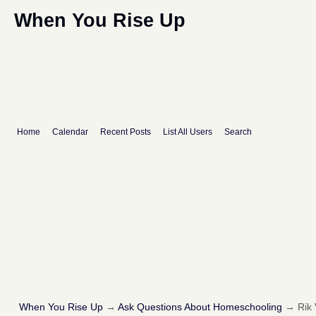
When You Rise Up
Home
Calendar
Recent Posts
List All Users
Search
When You Rise Up
→
Ask Questions About Homeschooling
→
Rik 