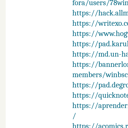
fora/users/78wi
https://hack.al
https://writexo
https://www.hog
https://pad.kar
https://md.un-h
https://bannerl
members/winbsc
https://pad.degr
https://quicknot
https://aprender
/
https://acomics