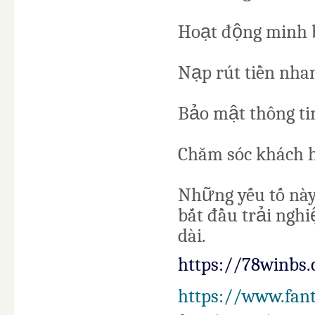
Hoạt động minh b
Nạp rút tiền nha
Bảo mật thông ti
Chăm sóc khách 
Những yếu tố này
bắt đầu trải ngh
dài.
https://78winbs
https://www.fant