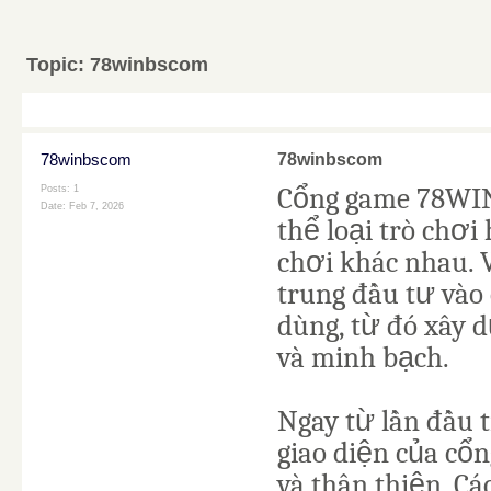
Topic:
78winbscom
78winbscom
78winbscom
Cổng game 78WIN 
Posts: 1
Date:
Feb 7, 2026
thể loại trò chơ
chơi khác nhau. 
trung đầu tư vào
dùng, từ đó xây d
và minh bạch.
Ngay từ lần đầu 
giao diện của cổ
và thân thiện. Cá