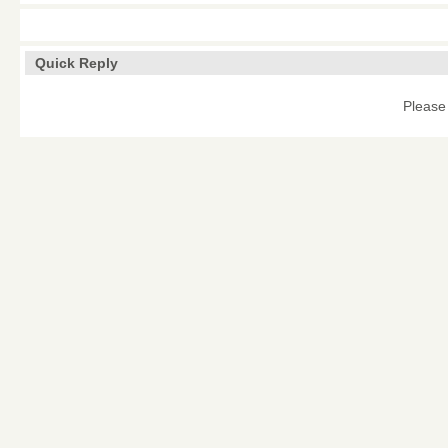
Quick Reply
Please 