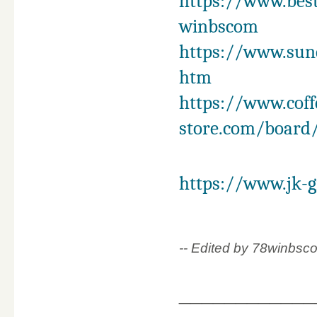
https://www.bes
winbscom
https://www.sun
htm
https://www.coff
store.com/board
https://www.jk-
-- Edited by 78winbsc
____________