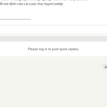
_______________
Please log in to post quick replies.