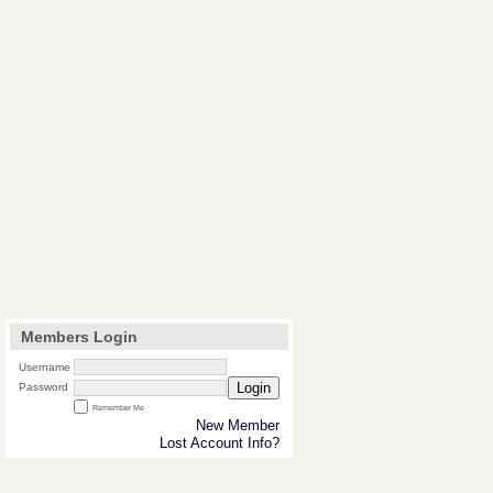
Members Login
Username
Login
Password
Remember Me
New Member
Lost Account Info?