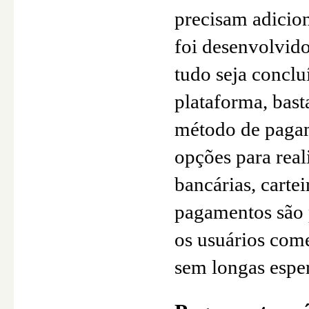
precisam adicion
foi desenvolvido
tudo seja conclu
plataforma, basta
método de pagam
opções para reali
bancárias, carte
pagamentos são 
os usuários come
sem longas esper