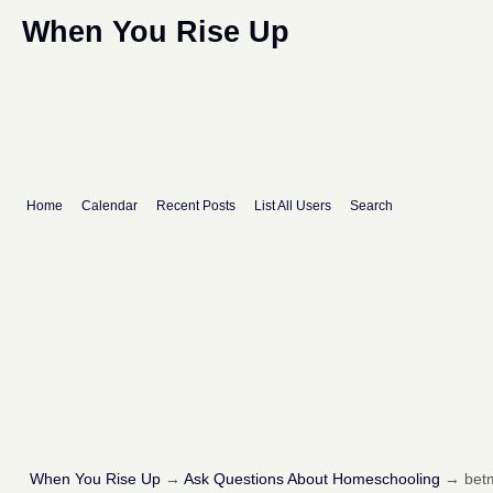
When You Rise Up
Home
Calendar
Recent Posts
List All Users
Search
When You Rise Up
→
Ask Questions About Homeschooling
→
bet