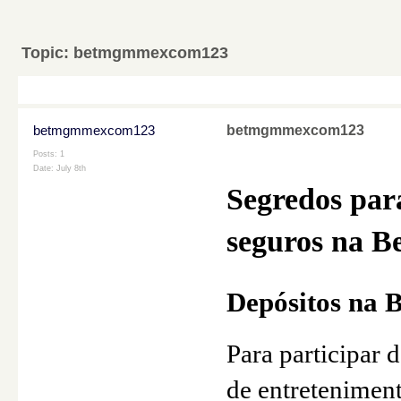
Topic:
betmgmmexcom123
betmgmmexcom123
betmgmmexcom123
Posts: 1
Date:
July 8th
Segredos para
seguros na 
Depósitos na 
Para participar 
de entreteniment