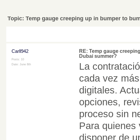
Topic:
Temp gauge creeping up in bumper to bump
Carll942
RE: Temp gauge creeping 
Dubai summer?
Posts: 10
La contratació
Date:
June 8th
cada vez más 
digitales. Ac
opciones, revi
proceso sin ne
Para quienes v
disponer de u