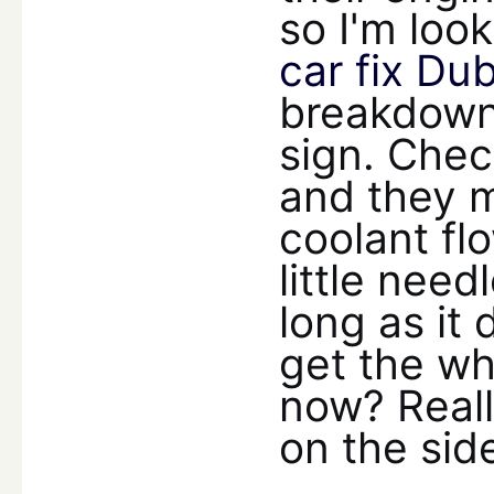
so I'm loo
car fix Dub
breakdown 
sign. Chec
and they 
coolant fl
little nee
long as it 
get the wh
now? Reall
on the sid