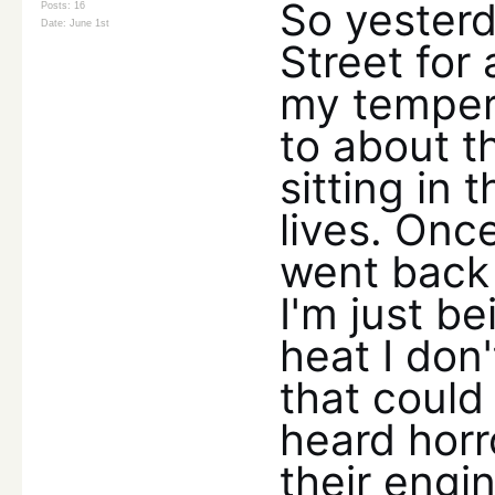
So yesterd
Posts: 16
Date:
June 1st
Street for
my tempera
to about t
sitting in 
lives. Onc
went back
I'm just be
heat I don
that could
heard horr
their engin