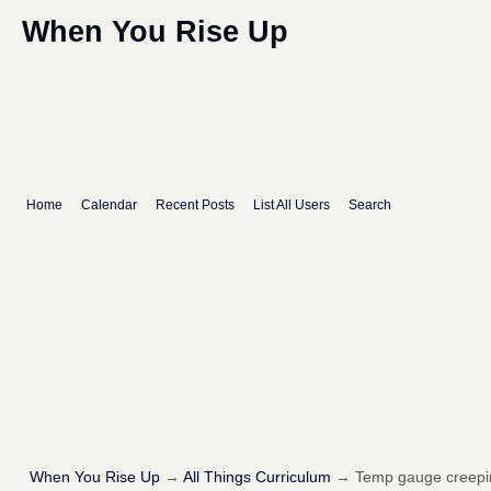
When You Rise Up
Home
Calendar
Recent Posts
List All Users
Search
When You Rise Up
→
All Things Curriculum
→
Temp gauge creepin