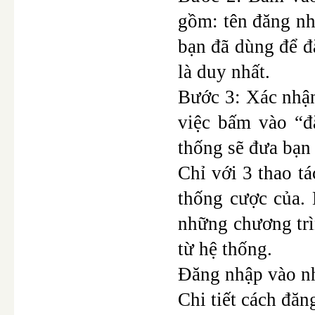
gồm: tên đăng nhậ
bạn đã dùng để đ
là duy nhất.
Bước 3: Xác nhận
việc bấm vào “đă
thống sẽ đưa bạn 
Chỉ với 3 thao t
thống cược của. 
những chương trì
từ hệ thống.
Đăng nhập vào n
Chi tiết cách đăn