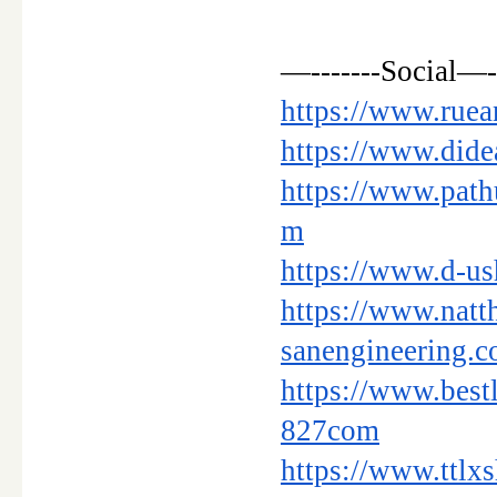
—-------Social—-
https://www.rue
https://www.did
https://www.pat
m
https://www.d-u
https://www.natt
sanengineering.
https://www.bes
827com
https://www.ttl