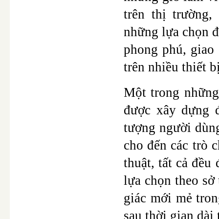
trên thị trường, 
những lựa chọn đ
phong phú, giao 
trên nhiều thiết b
Một trong những 
được xây dựng đ
tượng người dùng.
cho đến các trò c
thuật, tất cả đều
lựa chọn theo sở
giác mới mẻ tron
sau thời gian dài