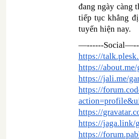
đang ngày càng t
tiếp tục khẳng đị
tuyến hiện nay.
—------Social—--
https://talk.ple
https://about.me
https://jali.me/
https://forum.co
action=profile&
https://gravatar
https://jaga.link
https://forum.p