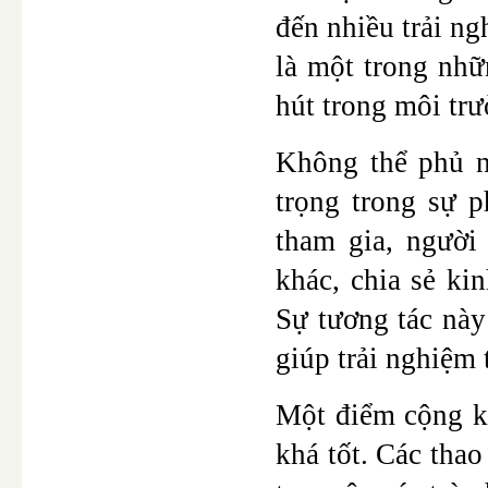
đến nhiều trải n
là một trong nhữ
hút trong môi trư
Không thể phủ n
trọng trong sự ph
tham gia, người 
khác, chia sẻ ki
Sự tương tác này 
giúp trải nghiệm 
Một điểm cộng kh
khá tốt. Các thao