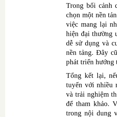
Trong bối cảnh c
chọn một nền tảng
việc mang lại nh
hiện đại thường ư
dễ sử dụng và cu
nền tảng. Đây cũ
phát triển hướng
Tổng kết lại, nế
tuyến với nhiều 
và trải nghiệm th
để tham khảo. V
trong nội dung v