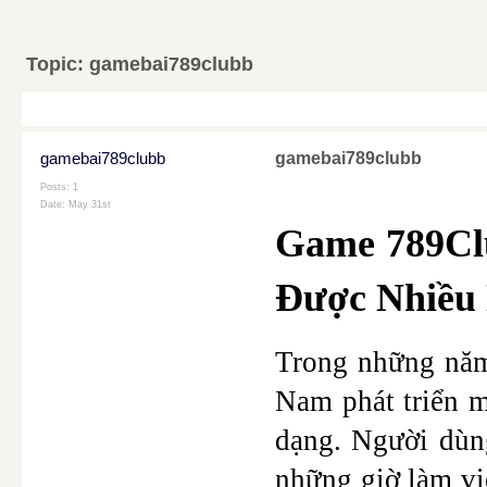
Topic:
gamebai789clubb
gamebai789clubb
gamebai789clubb
Posts: 1
Date:
May 31st
Game 789Clu
Được Nhiều
Trong những năm g
Nam phát triển m
dạng. Người dùng
những giờ làm việ