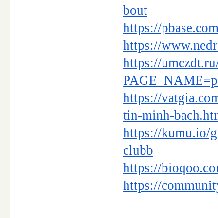
bout
https://pbase.co
https://www.ned
https://umczdt.ru
PAGE_NAME=pro
https://vatgia.c
tin-minh-bach.ht
https://kumu.io
clubb
https://bioqoo.c
https://communi