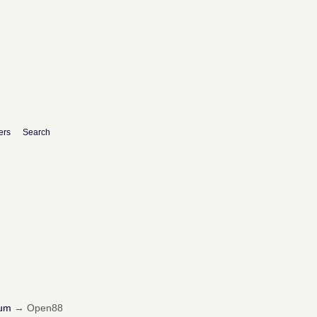
ers
Search
lum
→
Open88