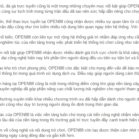
ũ, đá gà trực tuyến cũng là một trong những chuyên mục nổi bật giúp OPEN88
 cùng sự kịch tính trong từng trận đấu đã tạo nên sức hấp dẫn riêng cho chu
rên, thể thao trực tuyến tại OPEN88 cũng nhận được nhiều sự quan tâm từ cộn
 trận đấu cũng như tìm kiếm nhiều nội dung liên quan ngay trên hệ thống. V
hổ biến, OPEN88 còn liên tục mở rộng hệ thống giải trí nhằm đáp ứng nhu c
nghiêm túc của nền tảng trong việc phát triển hệ thống trò chơi cũng như nân
 nổi bật giúp OPEN88 nhận được nhiều đánh giá tích cực chính là khả năng vậ
i đại công nghệ hiện nay khi phần lớn người dùng đều ưu tiên sự tiện lợi và l
o kho trò chơi phong phú, OPEN88 còn đặc biệt chú trọng đến vấn đề bảo mậ
ỉ thông tin trong quá trình sử dụng dịch vụ. Điều này giúp người dùng cảm thấ
hàng tại OPEN88 cũng là một trong những điểm cộng lớn giúp nền tảng xây dự
uyên nghiệp đã góp phần nâng cao chất lượng trải nghiệm cho người tham gia
hường xuyên triển khai nhiều chương trình ưu đãi hấp dẫn dành cho người d
ới cũng như duy trì lượng người dùng ổn định trong thời gian dài.
c của OPEN88 là việc nền tảng luôn chú trọng cải tiến công nghệ nhằm nâng
 lâu dài của nền tảng trong thị trường giải trí trực tuyến đầy cạnh tranh hiện 
về công nghệ và nội dung trò chơi, OPEN88 còn tạo được thiện cảm nhờ môi tr
dùng ngày càng đông đảo và gắn kết hơn.