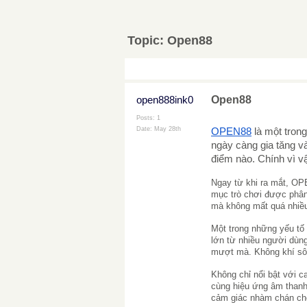
Topic:
Open88
open888ink0
Open88
Posts: 1
Date:
May 28th
OPEN88
 là một tron
ngày càng gia tăng và
điểm nào. Chính vì vậ
Ngay từ khi ra mắt, OPE
mục trò chơi được phân 
mà không mất quá nhiều
Một trong những yếu tố
lớn từ nhiều người dùng
mượt mà. Không khí sôi 
Không chỉ nổi bật với c
cùng hiệu ứng âm thanh 
cảm giác nhàm chán cho 