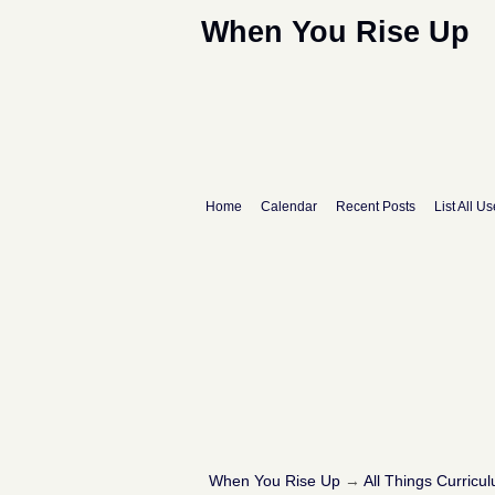
When You Rise Up
Home
Calendar
Recent Posts
List All Us
When You Rise Up
→
All Things Curricu