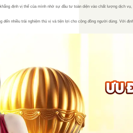
hẳng định vị thế của mình nhờ sự đầu tư toàn diện vào chất lượng dịch vụ, kh
g đến nhiều trải nghiệm thú vị và tiện lợi cho cộng đồng người dùng. Với đị