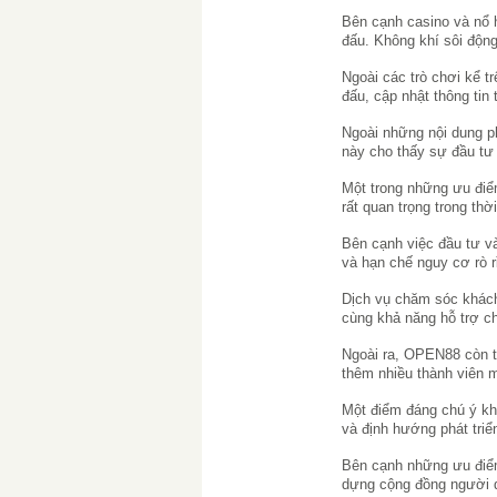
Bên cạnh casino và nổ h
đấu. Không khí sôi động
Ngoài các trò chơi kể t
đấu, cập nhật thông tin
Ngoài những nội dung p
này cho thấy sự đầu tư 
Một trong những ưu điểm
rất quan trọng trong thờ
Bên cạnh việc đầu tư và
và hạn chế nguy cơ rò r
Dịch vụ chăm sóc khách 
cùng khả năng hỗ trợ ch
Ngoài ra, OPEN88 còn t
thêm nhiều thành viên m
Một điểm đáng chú ý khá
và định hướng phát triển
Bên cạnh những ưu điểm 
dựng cộng đồng người 