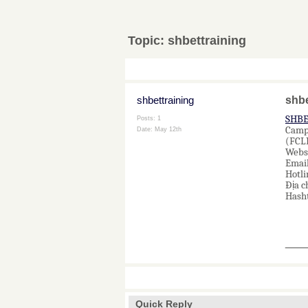
Topic:
shbettraining
shbettraining
shbe
SHB
Posts: 1
Campu
Date:
May 12th
(FCLR
Webs
Emai
Hotli
Địa c
Hash
___
Quick Reply