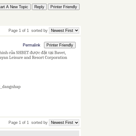
tart A New Topic
Reply
Printer Friendly
Page 1 of 1
sorted by
Permalink
Printer Friendly
chính của SHBET được đặt tại Bavet,
yan Leisure and Resort Corporation
et_dangnhap
Page 1 of 1
sorted by