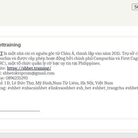
S
ttraining
ET
là một nhà cái có nguồn gốc từ Châu Á, thành lập vào năm 2015. Trụ sở 
chia và được cấp phép hoạt động bởi chính phủ Campuchia và First Caga
C), một tổ chức quản lý cờ bạc uy tín tại Philippines.
ite:
https://shbet.training/
l: shbetokvipcom@gmail.com
ne: 0896235393
hỉ: 1 Đ, Lê Đức Thọ, Mỹ Đình,Nam Từ Liêm, Hà Nội, Việt Nam
tag: #shbet #nhacaishbet #linkvaoshbet #sh_bet #shbet_trangchu #shb
_______________