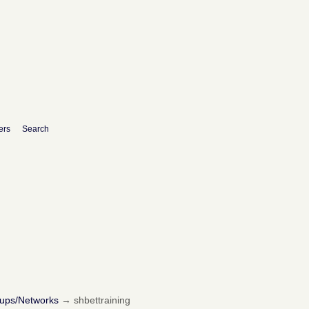
ers
Search
oups/Networks
→
shbettraining