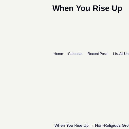
When You Rise Up
Home
Calendar
Recent Posts
List All Us
When You Rise Up
→
Non-Religious Gr