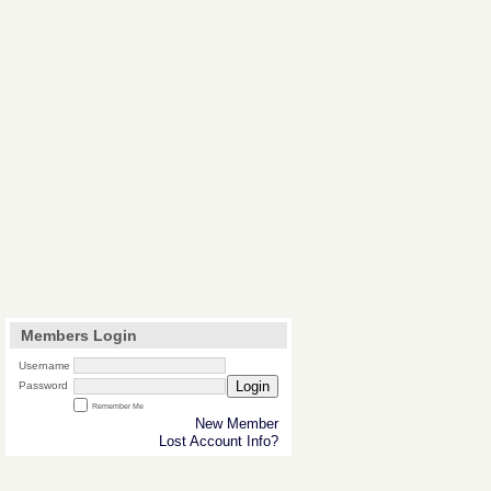
Members Login
Username
Login
Password
Remember Me
New Member
Lost Account Info?