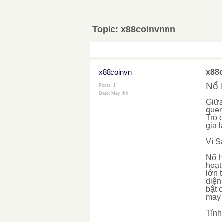
Topic:
x88coinvnnn
x88coinvn
x88
Nổ 
Posts: 1
Date:
May 4th
Giữa
quen
Trò 
gia l
Vì 
Nổ H
hoạt
lớn 
diện
bật 
may 
Tín