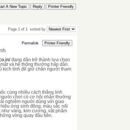
tart A New Topic
Reply
Printer Friendly
Page 1 of 1
sorted by
Permalink
Printer Friendly
ịnh
co.in/
đang dần trở thành lựa chọn
t mắt và hệ thống thưởng hấp dẫn.
ủ kịch tính để giữ chân người tham
uộc cùng nhiều cách thắng linh
 người chơi có cơ hội nhận thưởng
trải nghiệm người dùng với giao
i hiệu ứng sinh động, màu sắc nổi
t như vàng, kim cương, vật phẩm
những vòng quay đầu tiên.