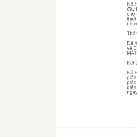
Nổ H
đặc 
chơi
thiế
nhữn
Thôn
Để h
về 
MẬT 
Kết 
Nổ H
giản
giác
diện
ngay
___