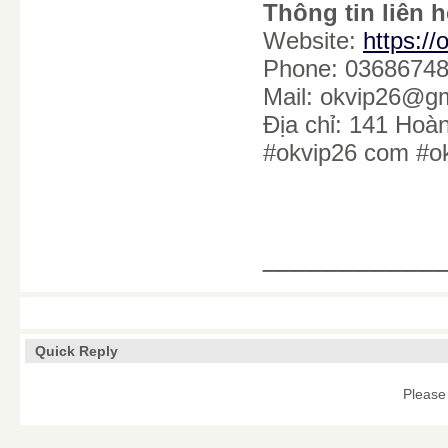
Thông tin liên h
Website:
https:/
Phone: 0368674
Mail: okvip26@g
Địa chỉ: 141 Ho
#okvip26 com #ok
___________
Quick Reply
Please 