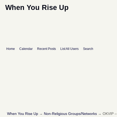
When You Rise Up
Home
Calendar
Recent Posts
List All Users
Search
When You Rise Up
→
Non-Religious Groups/Networks
→
OKVIP –