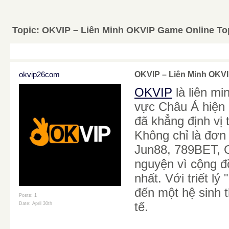
Topic:
OKVIP – Liên Minh OKVIP Game Online Top
okvip26com
OKVIP – Liên Minh OKVI
OKVIP
là liên mi
vực Châu Á hiện 
đã khẳng định vị
Không chỉ là đơn 
Jun88, 789BET, O
nguyện vì cộng đồ
nhất. Với triết l
đến một hệ sinh 
Posts: 1
tế.
Date:
April 30th