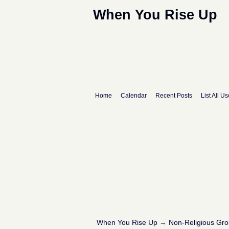
When You Rise Up
Home
Calendar
Recent Posts
List All Us
When You Rise Up
→
Non-Religious Gr