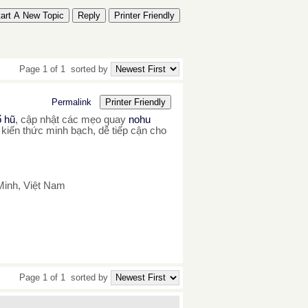
tart A New Topic
Reply
Printer Friendly
Page 1 of 1
sorted by
Permalink
Printer Friendly
ổ hũ
, cập nhật các mẹo quay
nohu
 kiến thức minh bạch, dễ tiếp cận cho
Minh, Việt Nam
Page 1 of 1
sorted by