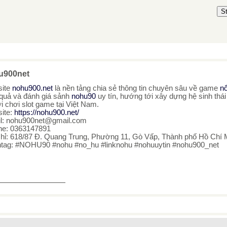
S
u900net
ite
nohu900.net
là nền tảng chia sẻ thông tin chuyên sâu về game
n
 quả và đánh giá sảnh
nohu90
uy tín, hướng tới xây dựng hệ sinh thái
i chơi slot game tại Việt Nam.
ite:
https://nohu900.net/
l: nohu900net@gmail.com
ine: 0363147891
chỉ: 618/87 Đ. Quang Trung, Phường 11, Gò Vấp, Thành phố Hồ Chí 
tag: #NOHU90 #nohu #no_hu #linknohu #nohuuytin #nohu900_net
_______________