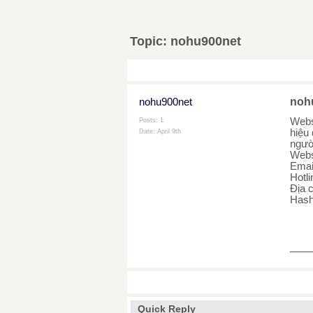
Topic:
nohu900net
nohu900net
noh
Webs
Posts: 1
hiệu
Date:
April 9th
ngườ
Webs
Emai
Hotl
Địa 
Hash
___
Quick Reply