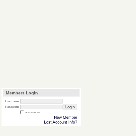
Members Login
Username
Login
Password
Remember Me
New Member
Lost Account Info?