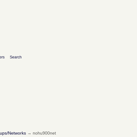
ers
Search
oups/Networks
→
nohu900net