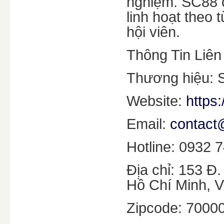
nghiệm. SC88 
linh hoạt theo t
hội viên.
Thông Tin Liên
Thương hiệu: 
Website:
https
Email:
contac
Hotline: 0932 
Địa chỉ: 153 Đ.
Hồ Chí Minh, 
Zipcode: 7000