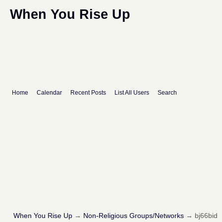
When You Rise Up
Home
Calendar
Recent Posts
List All Users
Search
When You Rise Up
→
Non-Religious Groups/Networks
→
bj66bid