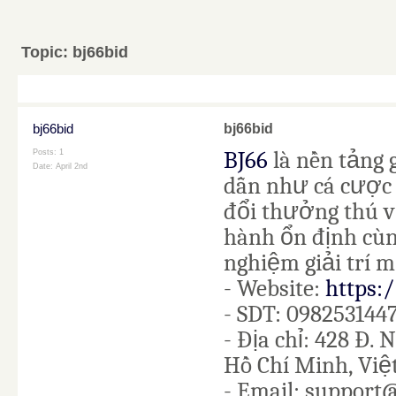
Topic:
bj66bid
bj66bid
bj66bid
BJ66
là nền tảng g
Posts: 1
Date:
April 2nd
dẫn như cá cược t
đổi thưởng thú vị
hành ổn định cùn
nghiệm giải trí 
- Website:
https:/
- SDT: 098253144
- Địa chỉ: 428 Đ.
Hồ Chí Minh, Vi
- Email: support