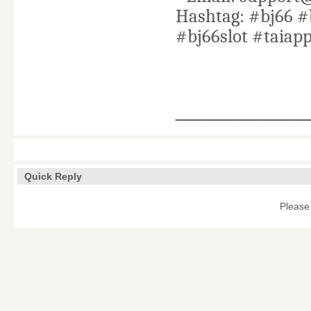
Hashtag: #bj66 
#bj66slot #taiap
____________
Quick Reply
Please 