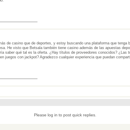
do.
_______________
ás de casino que de deportes, y estoy buscando una plataforma que tenga 
sa. He visto que Betsala también tiene casino además de las apuestas depor
ría saber qué tal es la oferta. ¿Hay títulos de proveedores conocidos? ¿Las 
en juegos con jackpot? Agradezco cualquier experiencia que puedan comparti
_______________
Please log in to post quick replies.