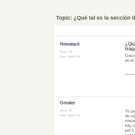
Topic:
¿Qué tal es la sección
Newatack
¿Qué
tra
Posts: 68
Graci
Date:
March 7th
en el
___
Greater
Yo ju
Posts: 55
de va
Date:
March 7th
mesa,
hay v
por t