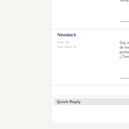
varia
___
Newatack
Soy m
Posts: 68
de me
Date:
March 7th
gusta
¿Tien
___
Quick Reply