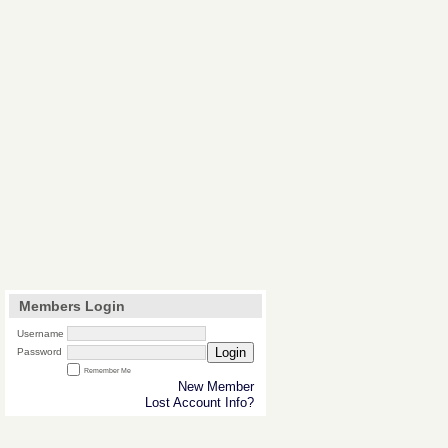
Members Login
Username
Login
Password
Remember Me
New Member
Lost Account Info?