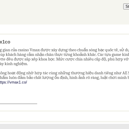
S
x1co
 gian của casino Vmax được xây dựng theo chuẩn sòng bạc quốc tế, sử dụ
iúp khách hàng cảm nhận chân thực từng khoảnh khắc. Các tựa game kinh 
tte đều được sắp xếp khoa học. Mức cược chia nhiều cấp độ, phù hợp với
ày kinh nghiệm.
ống hoạt động nhờ hợp tác cùng những thương hiệu danh tiếng như AE S
hẩm luôn đảm bảo chất lượng ổn định, hình ảnh rõ ràng, luật chơi minh 
ttps://vmax1.co/
_______________