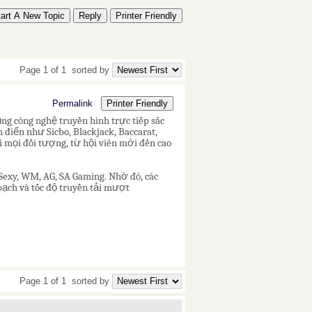
tart A New Topic
Reply
Printer Friendly
Page 1 of 1
sorted by
Permalink
Printer Friendly
ng công nghệ truyền hình trực tiếp sắc
điển như Sicbo, Blackjack, Baccarat,
 mọi đối tượng, từ hội viên mới đến cao
exy, WM, AG, SA Gaming. Nhờ đó, các
bạch và tốc độ truyền tải mượt
Page 1 of 1
sorted by