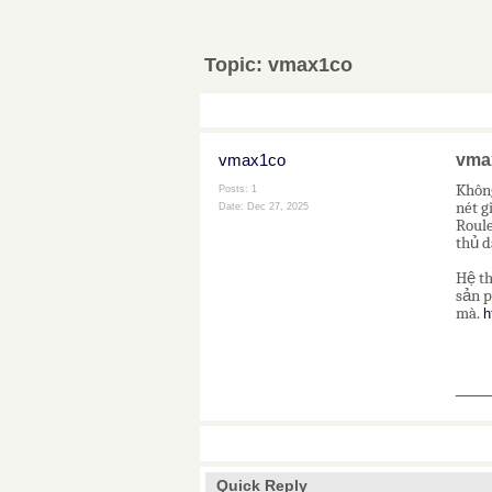
Topic:
vmax1co
vmax1co
vma
Không
Posts: 1
nét g
Date:
Dec 27, 2025
Roule
thủ d
Hệ th
sản p
mà.
h
___
Quick Reply