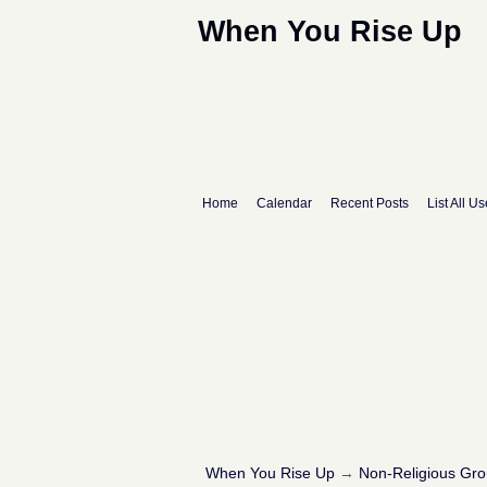
When You Rise Up
Home
Calendar
Recent Posts
List All Us
When You Rise Up
→
Non-Religious Gr