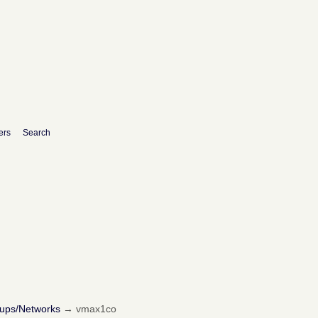
ers
Search
oups/Networks
→
vmax1co