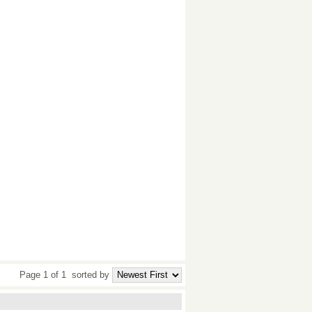
Page 1 of 1
sorted by