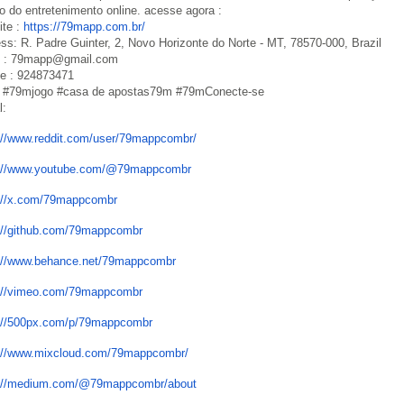
 do entretenimento online. acesse agora :
te :
https://79mapp.com.br/
ss: R. Padre Guinter, 2, Novo Horizonte do Norte - MT, 78570-000, Brazil
l : 79mapp@gmail.com
ne : 924873471
 #79mjogo #casa de apostas79m #79mConecte-se
l:
://www.reddit.com/user/79mappcombr/
s://www.youtube.com/@79mappcombr
://x.com/79mappcombr
://github.com/79mappcombr
://www.behance.net/79mappcombr
://vimeo.com/79mappcombr
://500px.com/p/79mappcombr
://www.mixcloud.com/79mappcombr/
s://medium.com/@79mappcombr/about