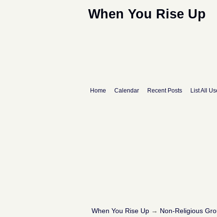
When You Rise Up
Home
Calendar
Recent Posts
List All Us
When You Rise Up
→
Non-Religious Gr