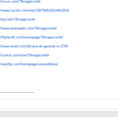
://issuu.com/79mappcombr
://www.zazzle.com/mbr/238794526014452834
://joy.link/79mappcombr
s://www.awwwards.com/79mappcombr/
://fliphtml5.com/homepage/79mappcombr/
://www.skool.com/@casa-de-apostas-m-2790
://civitai.com/user/79mappcombr
://anyflip.com/homepage/soxwu#About
_______________