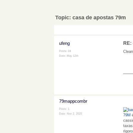
Topic:
casa de apostas 79m
ufeng
RE:
Clean
Posts: 24
Date:
May 12th
___
79mappcombr
Posts: 1
Date:
Nov 2, 2025
79M
é
cassi
taxas
rigor