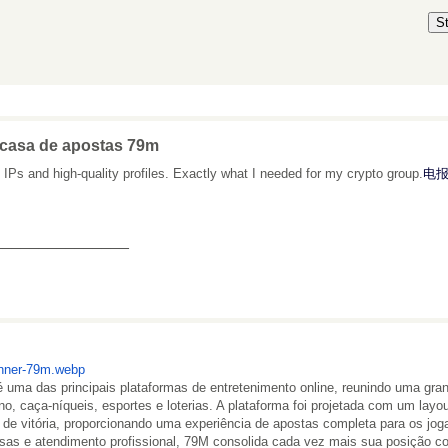
S
 casa de apostas 79m
 IPs and high-quality profiles. Exactly what I needed for my crypto group.
电
_______________
 uma das principais plataformas de entretenimento online, reunindo uma gr
no, caça-níqueis, esportes e loterias. A plataforma foi projetada com um layo
 de vitória, proporcionando uma experiência de apostas completa para os jo
osas e atendimento profissional, 79M consolida cada vez mais sua posição co