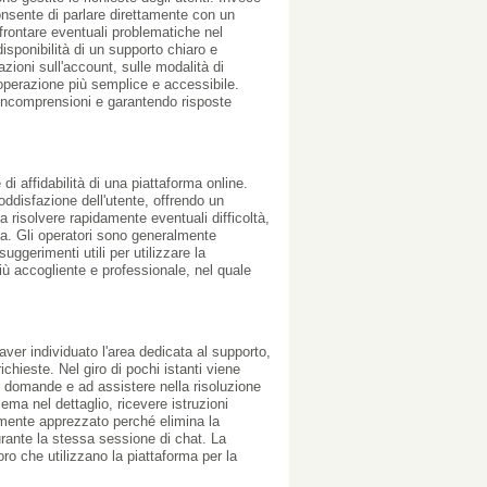
onsente di parlare direttamente con un
frontare eventuali problematiche nel
sponibilità di un supporto chiaro e
zioni sull'account, sulle modalità di
i operazione più semplice e accessibile.
 incomprensioni e garantendo risposte
i affidabilità di una piattaforma online.
ddisfazione dell'utente, offrendo un
risolvere rapidamente eventuali difficoltà,
a. Gli operatori sono generalmente
suggerimenti utili per utilizzare la
iù accogliente e professionale, nel quale
ver individuato l'area dedicata al supporto,
chieste. Nel giro di pochi istanti viene
le domande e ad assistere nella risoluzione
ema nel dettaglio, ricevere istruzioni
rmente apprezzato perché elimina la
rante la stessa sessione di chat. La
oro che utilizzano la piattaforma per la