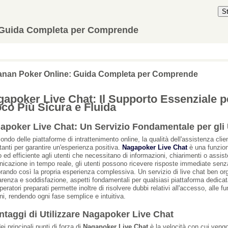
S
 Guida Completa per Comprende
anan Poker Online: Guida Completa per Comprende
apoker Live Chat: Il Supporto Essenziale p
co Più Sicura e Fluida
apoker Live Chat: Un Servizio Fondamentale per gli 
ondo delle piattaforme di intrattenimento online, la qualità dell'assistenza clie
tanti per garantire un'esperienza positiva.
Nagapoker Live Chat
è una funzione
to ed efficiente agli utenti che necessitano di informazioni, chiarimenti o assi
icazione in tempo reale, gli utenti possono ricevere risposte immediate senz
orando così la propria esperienza complessiva. Un servizio di live chat ben org
arenza e soddisfazione, aspetti fondamentali per qualsiasi piattaforma dedicata 
eratori preparati permette inoltre di risolvere dubbi relativi all'accesso, alle fu
i, rendendo ogni fase semplice e intuitiva.
antaggi di Utilizzare Nagapoker Live Chat
i principali punti di forza di
Nagapoker Live Chat
è la velocità con cui vengon