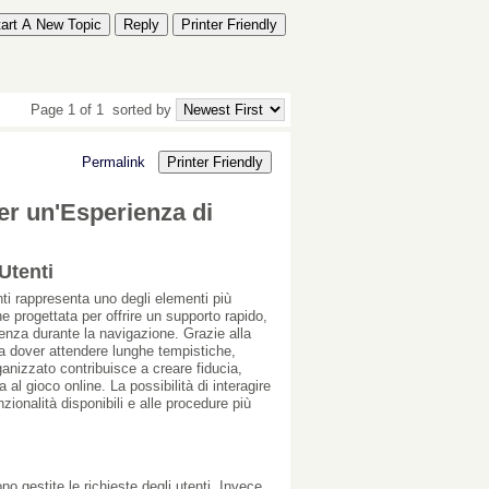
tart A New Topic
Reply
Printer Friendly
Page 1 of 1
sorted by
Permalink
Printer Friendly
er un'Esperienza di
Utenti
nti rappresenta uno degli elementi più
 progettata per offrire un supporto rapido,
stenza durante la navigazione. Grazie alla
a dover attendere lunghe tempistiche,
anizzato contribuisce a creare fiducia,
al gioco online. La possibilità di interagire
nzionalità disponibili e alle procedure più
o gestite le richieste degli utenti. Invece