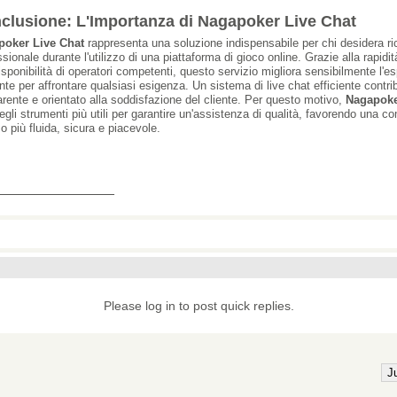
clusione: L'Importanza di Nagapoker Live Chat
poker Live Chat
rappresenta una soluzione indispensabile per chi desidera r
sionale durante l'utilizzo di una piattaforma di gioco online. Grazie alla rapidità
disponibilità di operatori competenti, questo servizio migliora sensibilmente l'e
nte per affrontare qualsiasi esigenza. Un sistema di live chat efficiente contri
arente e orientato alla soddisfazione del cliente. Per questo motivo,
Nagapoke
egli strumenti più utili per garantire un'assistenza di qualità, favorendo una
zo più fluida, sicura e piacevole.
_______________
Please log in to post quick replies.