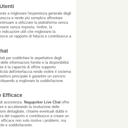
Utenti
nte a migliorare l'esperienza generale degli
urezza e rende più semplice affrontare
ntinuare a utilizzare la piattaforma senza
maste senza risposta. Inoltre, la
 indicazioni utili che migliorano la
risce un rapporto di fiducia e contribuisce a
Chat
li per soddisfare le aspettative degli
delle informazioni fornite e la disponibilità
e è la capacità di offrire supporto
ità dell'interfaccia rende inoltre il sistema
iettivo principale è garantire un servizio
tribuendo a migliorare la soddisfazione
 Efficace
 di assistenza.
Nagapoker Live Chat
offre
oni e accelerando la risoluzione delle
ni dettagliate, chiarire eventuali dubbi e
nza del supporto e contribuisce a creare un
e efficace non solo risolve i problemi, ma
vole e soddisfacente.