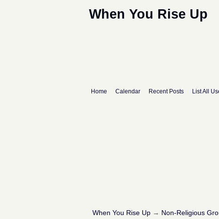
When You Rise Up
Home
Calendar
Recent Posts
List All Us
When You Rise Up
→
Non-Religious Gr