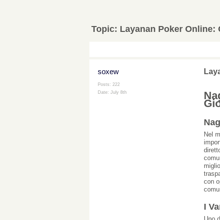
Topic:
Layanan Poker Online:
soxew
Lay
Posts: 222
Nag
Date:
July 8th
Gio
Nag
Nel m
impor
diret
comun
migli
trasp
con op
comun
I V
Uno de