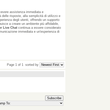
icevere assistenza immediata e
 delle risposte, alla semplicità di utilizzo e
sperienza degli utenti, offrendo un supporto
buisce a creare un ambiente più affidabile,
r Live Chat
continua a essere considerato
 comunicazione immediata e un'esperienza di
Page 1 of 1
sorted by
Subscribe