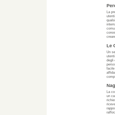
Per
La pr
utent
quals
inter
comuni
conos
creare
Le 
Un se
utent
degli
perso
facil
affid
compl
Nag
La co
un ca
richi
ricev
rappo
raffo