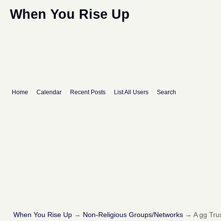
When You Rise Up
Home
Calendar
Recent Posts
List All Users
Search
When You Rise Up
→
Non-Religious Groups/Networks
→
A gg Tru