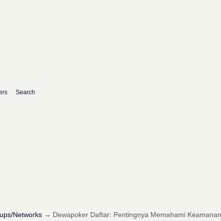
ers
Search
oups/Networks
→
Dewapoker Daftar: Pentingnya Memahami Keamanan A