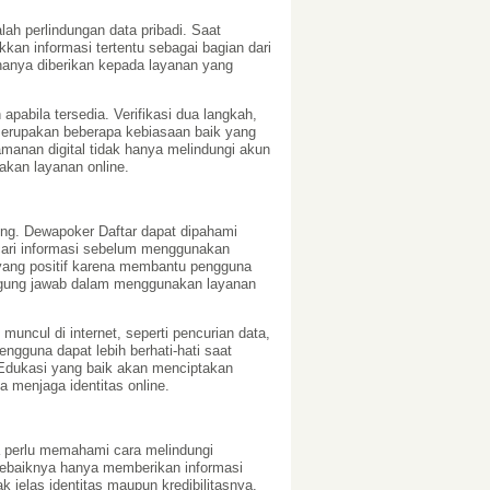
ah perlindungan data pribadi. Saat
an informasi tertentu sebagai bagian dari
 hanya diberikan kepada layanan yang
pabila tersedia. Verifikasi dua langkah,
merupakan beberapa kebiasaan baik yang
anan digital tidak hanya melindungi akun
akan layanan online.
ing. Dewapoker Daftar dapat dipahami
cari informasi sebelum menggunakan
 yang positif karena membantu pengguna
ggung jawab dalam menggunakan layanan
muncul di internet, seperti pencurian data,
ngguna dapat lebih berhati-hati saat
Edukasi yang baik akan menciptakan
 menjaga identitas online.
na perlu memahami cara melindungi
 sebaiknya hanya memberikan informasi
 jelas identitas maupun kredibilitasnya.