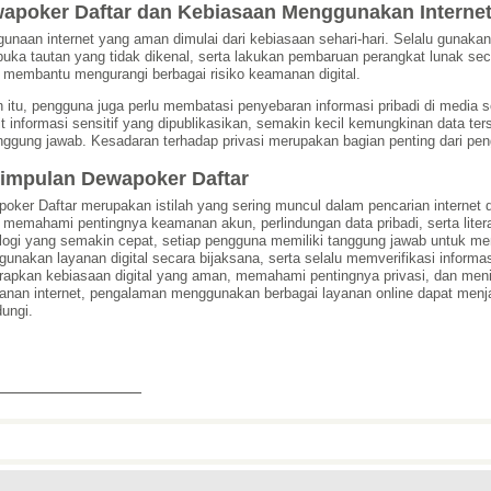
apoker Daftar dan Kebiasaan Menggunakan Interne
unaan internet yang aman dimulai dari kebiasaan sehari-hari. Selalu gunakan j
ka tautan yang tidak dikenal, serta lakukan pembaruan perangkat lunak sec
 membantu mengurangi berbagai risiko keamanan digital.
n itu, pengguna juga perlu membatasi penyebaran informasi pribadi di media 
it informasi sensitif yang dipublikasikan, semakin kecil kemungkinan data te
nggung jawab. Kesadaran terhadap privasi merupakan bagian penting dari pen
impulan Dewapoker Daftar
oker Daftar merupakan istilah yang sering muncul dalam pencarian internet d
 memahami pentingnya keamanan akun, perlindungan data pribadi, serta litera
logi yang semakin cepat, setiap pengguna memiliki tanggung jawab untuk men
unakan layanan digital secara bijaksana, serta selalu memverifikasi infor
apkan kebiasaan digital yang aman, memahami pentingnya privasi, dan me
nan internet, pengalaman menggunakan berbagai layanan online dapat menja
dungi.
_______________