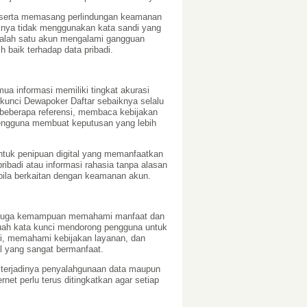
 serta memasang perlindungan keamanan
iknya tidak menggunakan kata sandi yang
 salah satu akun mengalami gangguan
 baik terhadap data pribadi.
ua informasi memiliki tingkat akurasi
kunci Dewapoker Daftar sebaiknya selalu
beberapa referensi, membaca kebijakan
pengguna membuat keputusan yang lebih
entuk penipuan digital yang memanfaatkan
ibadi atau informasi rahasia tanpa alasan
abila berkaitan dengan keamanan akun.
pi juga kemampuan memahami manfaat dan
buah kata kunci mendorong pengguna untuk
i, memahami kebijakan layanan, dan
al yang sangat bermanfaat.
an terjadinya penyalahgunaan data maupun
net perlu terus ditingkatkan agar setiap