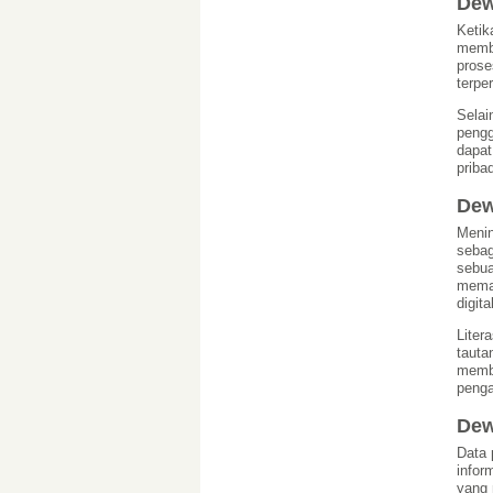
Dew
Ketik
membu
prose
terpe
Selai
pengg
dapat
priba
Dew
Menin
sebag
sebua
memah
digita
Liter
tauta
memba
penga
Dew
Data 
infor
yang 