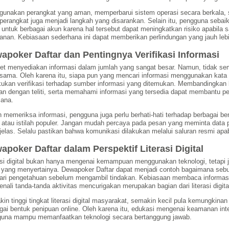
unakan perangkat yang aman, memperbarui sistem operasi secara berkala,
perangkat juga menjadi langkah yang disarankan. Selain itu, pengguna seba
untuk berbagai akun karena hal tersebut dapat meningkatkan risiko apabila
nan. Kebiasaan sederhana ini dapat memberikan perlindungan yang jauh lebih
apoker Daftar dan Pentingnya Verifikasi Informasi
net menyediakan informasi dalam jumlah yang sangat besar. Namun, tidak sem
sama. Oleh karena itu, siapa pun yang mencari informasi menggunakan kata 
ukan verifikasi terhadap sumber informasi yang ditemukan. Membandingkan 
an dengan teliti, serta memahami informasi yang tersedia dapat membantu 
sana.
n memeriksa informasi, pengguna juga perlu berhati-hati terhadap berbagai b
atau istilah populer. Jangan mudah percaya pada pesan yang meminta data pr
jelas. Selalu pastikan bahwa komunikasi dilakukan melalui saluran resmi ap
apoker Daftar dalam Perspektif Literasi Digital
asi digital bukan hanya mengenai kemampuan menggunakan teknologi, teta
o yang menyertainya. Dewapoker Daftar dapat menjadi contoh bagaimana se
ri pengetahuan sebelum mengambil tindakan. Kebiasaan membaca informas
nali tanda-tanda aktivitas mencurigakan merupakan bagian dari literasi digit
in tinggi tingkat literasi digital masyarakat, semakin kecil pula kemungkin
gai bentuk penipuan online. Oleh karena itu, edukasi mengenai keamanan inter
una mampu memanfaatkan teknologi secara bertanggung jawab.