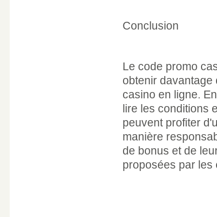
Conclusion
Le code promo casi
obtenir davantage d
casino en ligne. E
lire les conditions
peuvent profiter d
manière responsab
de bonus et de leur
proposées par les 
____________