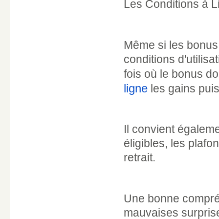
Les Conditions à L
Même si les bonus so
conditions d'utilis
fois où le bonus do
ligne
les gains puis
Il convient égaleme
éligibles, les plaf
retrait.
Une bonne compréhe
mauvaises surprise