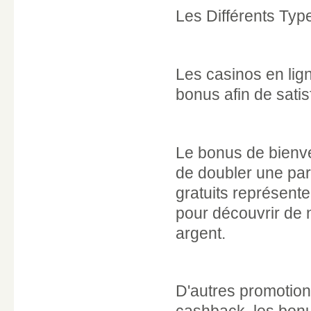
Les Différents Typ
Les casinos en lign
bonus afin de satisf
Le bonus de bienve
de doubler une part
gratuits représent
pour découvrir de 
argent.
D'autres promotion