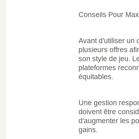
Conseils Pour Max
Avant d'utiliser u
plusieurs offres af
son style de jeu. L
plateformes reconn
équitables.
Une gestion respon
doivent être cons
d'augmenter les po
gains.