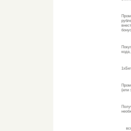
Пром
рубле
внес
бонус
Покуп
кода
1хБет
Пром
(или 
Полу
необ
вся 