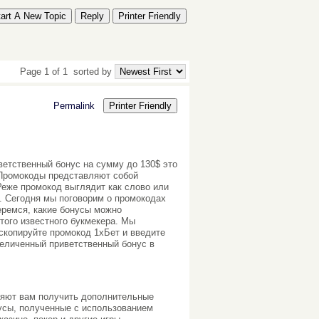
tart A New Topic
Reply
Printer Friendly
Page 1 of 1
sorted by
Permalink
Printer Friendly
етственный бонус на сумму до 130$ это
. Промокоды представляют собой
еже промокод выглядит как слово или
. Сегодня мы поговорим о промокодах
еремся, какие бонусы можно
того известного букмекера. Мы
 скопируйте промокод 1хБет и введите
величенный приветственный бонус в
ляют вам получить дополнительные
усы, полученные с использованием