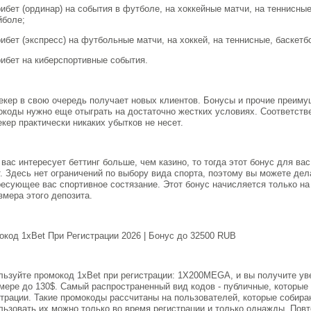
ет (ординар) на события в футболе, на хоккейные матчи, на теннисные 
йболе;
ет (экспресс) на футбольные матчи, на хоккей, на теннисные, баскетб
ет на киберспортивные события.
екер в свою очередь получает новых клиентов. Бонусы и прочие преиму
окоды нужно еще отыграть на достаточно жестких условиях. Соответстве
кер практически никаких убытков не несет.
вас интересует беттинг больше, чем казино, то тогда этот бонус для ва
. Здесь нет ограничений по выбору вида спорта, поэтому вы можете дел
есующее вас спортивное состязание. Этот бонус начисляется только на 
змера этого депозита.
окод 1xBet При Регистрации 2026 | Бонус до 32500 RUB
льзуйте промокод 1xBet при регистрации: 1X200MEGA, и вы получите у
змере до 130$. Самый распространенный вид кодов - публичные, которые
трации. Такие промокоды рассчитаны на пользователей, которые собираю
льзовать их можно только во время регистрации и только однажды. Повт