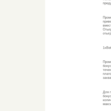
пред
Пром
приве
вмес
Отыг
отыг
1xBe
Пром
бонус
тече
плат
захв
Для 
бону
коли
макс