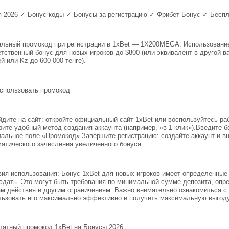
я 2026 ✓ Бонус коды ✓ Бонусы за регистрацию ✓ Фрибет Бонус ✓ Беспла
альный промокод при регистрации в 1xBet — 1X200MEGA. Использование
тственный бонус для новых игроков до $800 (или эквивалент в другой в
й или Kz до 600 000 тенге).
использовать промокод
йдите на сайт: откройте официальный сайт 1xBet или воспользуйтесь р
рите удобный метод создания аккаунта (например, «в 1 клик»).Введите 
иальное поле «Промокод».Завершите регистрацию: создайте аккаунт и в
матического зачисления увеличенного бонуса.
вия использования: Бонус 1xBet для новых игроков имеет определенные
юдать. Это могут быть требования по минимальной сумме депозита, оп
ам действия и другим ограничениям. Важно внимательно ознакомиться с
льзовать его максимально эффективно и получить максимальную выгоду
латный промокод 1xBet на Бонусы 2026