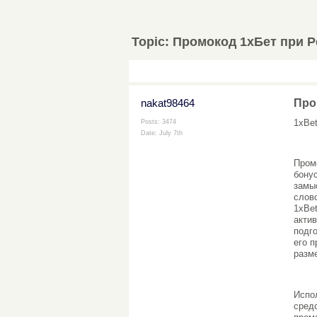
Topic:
Промокод 1хБет при Р
nakat98464
Про
1xBet
Posts: 3474
Date:
July 7th
Пром
бону
замы
слов
1xBe
акти
подг
его 
разм
Испо
сред