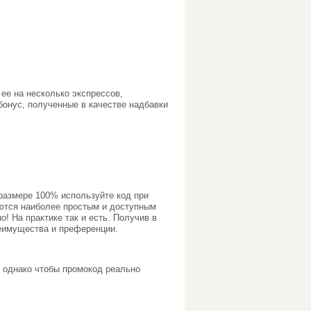
ее на несколько экспрессов,
бонус, полученные в качестве надбавки
размере 100% используйте код при
яются наиболее простым и доступным
! На практике так и есть. Получив в
реимущества и преференции.
 однако чтобы промокод реально