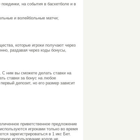
поединки, на события в баскетболе и в
ольные и волейбольные матчи;
щества, которые игроки получают через
нно, раздавая через коды бонусы,
с. С ним вы сможете делать ставки на
ать ставки за бонус на любое
первый депозит, но его размер зависит
величенное приветственное предложение
 используются игроками только во время
тся зарегистрироваться в 1 икс Бет.
орное использование кодов не