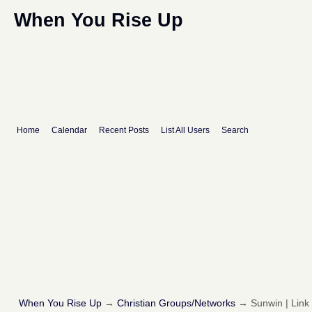
When You Rise Up
Home
Calendar
Recent Posts
List All Users
Search
When You Rise Up
→
Christian Groups/Networks
→
Sunwin | Link