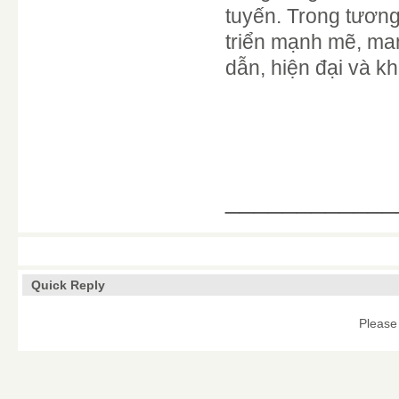
tuyến. Trong tương
triển mạnh mẽ, man
dẫn, hiện đại và k
____________
Quick Reply
Please 