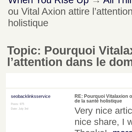
ou Vital Axion attire l’attent
holistique
Topic:
Pourquoi Vitalax
l’attention dans le dom
seobacklinksservice
RE: Pourquoi Vitalaxion ou
de la santé holistique
Posts: 975
Very nice arti
Date:
July 3rd
nice share, I w