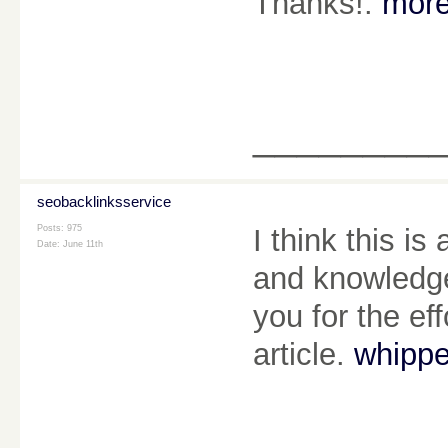
Thanks!.
more
________
seobacklinksservice
Posts: 975
I think this is
Date:
June 11th
and knowledgea
you for the ef
article.
whippe