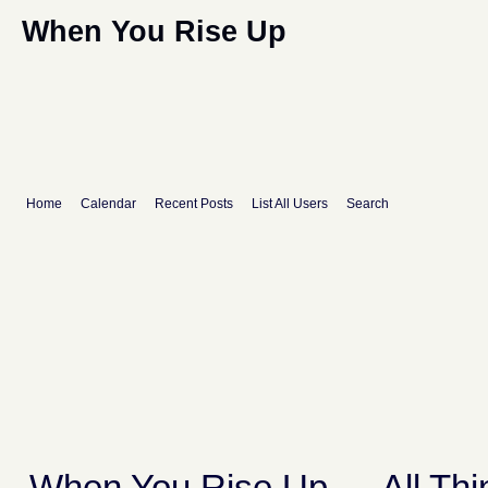
When You Rise Up
Home
Calendar
Recent Posts
List All Users
Search
When You Rise Up
→
All Th