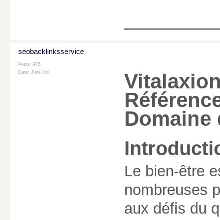
________
seobacklinksservice
Posts: 975
Date:
June 3rd
Vitalaxion
Référenc
Domaine d
Introducti
Le bien-être e
nombreuses p
aux défis du q