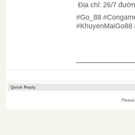
Địa chỉ: 26/7 đườn
#Go_88 #Congam
#KhuyenMaiGo88 
____________
Quick Reply
Please 