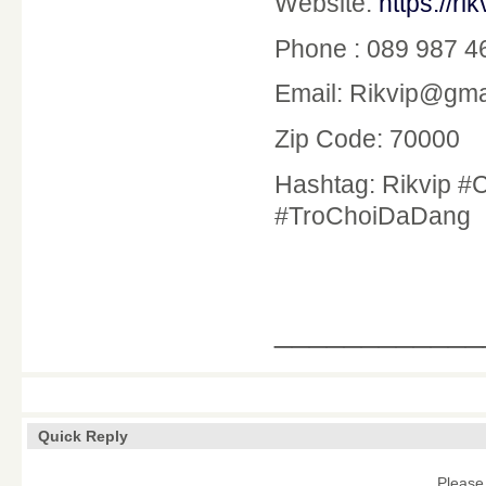
Website:
https://ri
Phone : 089 987 4
Email: Rikvip@gma
Zip Code: 70000
Hashtag: Rikvip 
#TroChoiDaDang
____________
Quick Reply
Please 