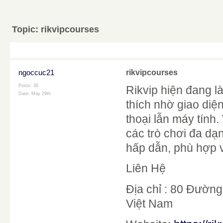
Topic:
rikvipcourses
ngoccuc21
rikvipcourses
Posts: 36
Rikvip hiện đang là
Date:
May 29th
thích nhờ giao diệ
thoại lẫn máy tính
các trò chơi đa dạn
hấp dẫn, phù hợp v
Liên Hệ
Địa chỉ : 80 Đườn
Việt Nam