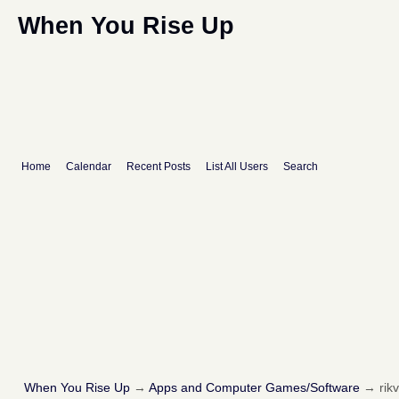
When You Rise Up
Home
Calendar
Recent Posts
List All Users
Search
When You Rise Up
→
Apps and Computer Games/Software
→
rik