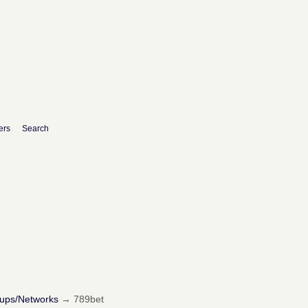
ers
Search
oups/Networks
→
789bet