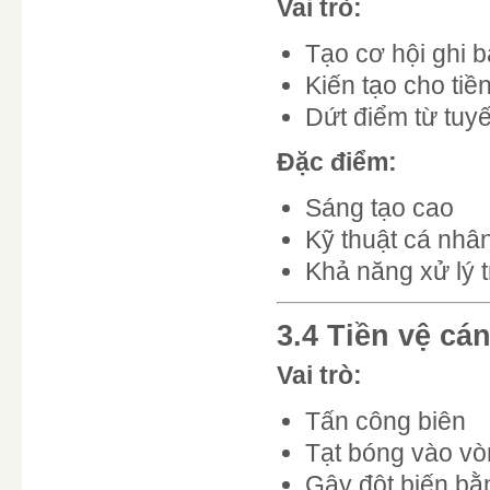
Vai trò:
Tạo cơ hội ghi 
Kiến tạo cho tiề
Dứt điểm từ tuyế
Đặc điểm:
Sáng tạo cao
Kỹ thuật cá nhân
Khả năng xử lý 
3.4 Tiền vệ cá
Vai trò:
Tấn công biên
Tạt bóng vào v
Gây đột biến bằ