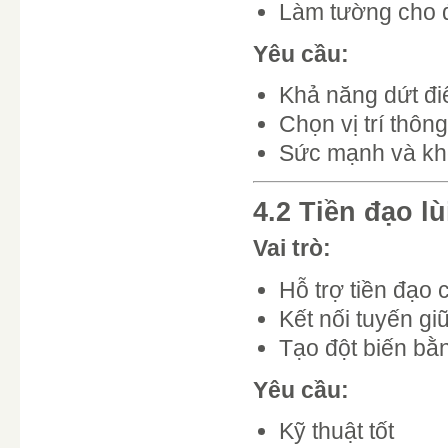
Làm tường cho 
Yêu cầu:
Khả năng dứt đi
Chọn vị trí thôn
Sức mạnh và kh
4.2 Tiền đạo lù
Vai trò:
Hỗ trợ tiền đạo
Kết nối tuyến g
Tạo đột biến bằn
Yêu cầu:
Kỹ thuật tốt