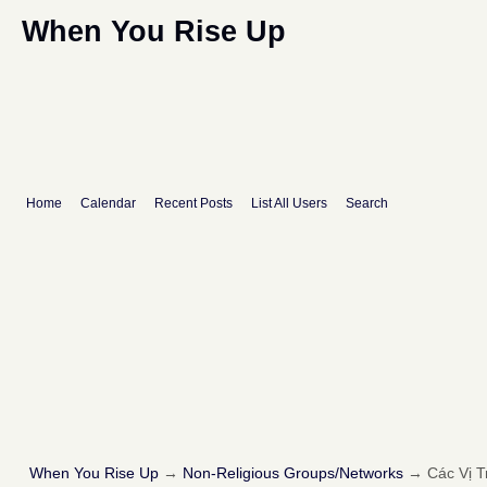
When You Rise Up
Home
Calendar
Recent Posts
List All Users
Search
When You Rise Up
→
Non-Religious Groups/Networks
→
Các Vị T