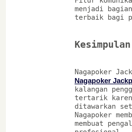
Fitur komunika
menjadi bagian
terbaik bagi 
Kesimpulan
Nagapoker Jackp
kalangan pengg
tertarik karen
ditawarkan set
Nagapoker memb
membuat pengal