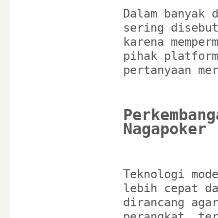
Dalam banyak d
sering disebut
karena memperm
pihak platform
pertanyaan me
Perkembang
Nagapoker
Teknologi mode
lebih cepat da
dirancang agar
perangkat, ter