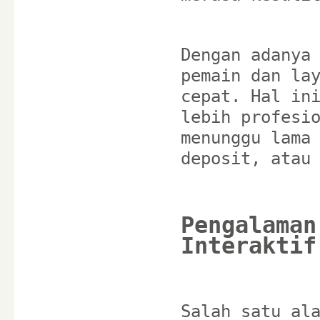
Dengan adanya 
pemain dan lay
cepat. Hal ini
lebih profesio
menunggu lama 
deposit, atau
Pengalaman
Interaktif
Salah satu ala