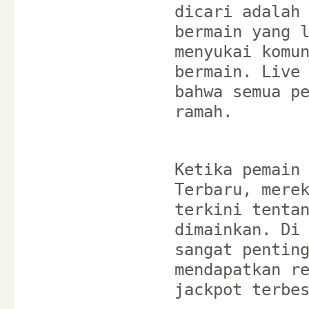
dicari adalah 
bermain yang l
menyukai komun
bermain. Live 
bahwa semua pe
ramah.
Ketika pemain 
Terbaru, merek
terkini tentan
dimainkan. Di 
sangat penting
mendapatkan re
jackpot terbe