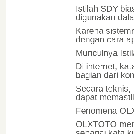
Istilah SDY b
digunakan dala
Karena sistemny
dengan cara a
Munculnya Istil
Di internet, ka
bagian dari kon
Secara teknis,
dapat memastik
Fenomena OLX
OLXTOTO menja
sebagai kata k