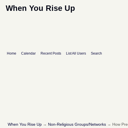
When You Rise Up
Home
Calendar
Recent Posts
List All Users
Search
When You Rise Up
→
Non-Religious Groups/Networks
→
How Pred