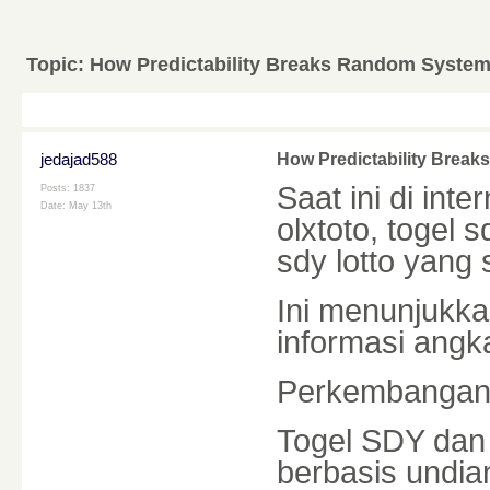
Topic:
How Predictability Breaks Random Syste
jedajad588
How Predictability Brea
Saat ini di int
Posts: 1837
Date:
May 13th
olxtoto, togel s
sdy lotto yang
Ini menunjukk
informasi angk
Perkembangan 
Togel SDY da
berbasis undia